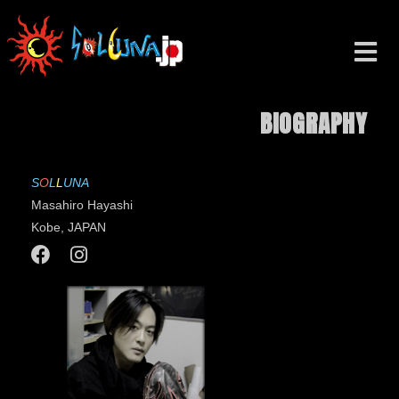
BIOGRAPHY
S
O
L
L
U
N
A
Masahiro Hayashi
Kobe, JAPAN